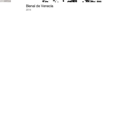
Bi
enal de Venecia
2014