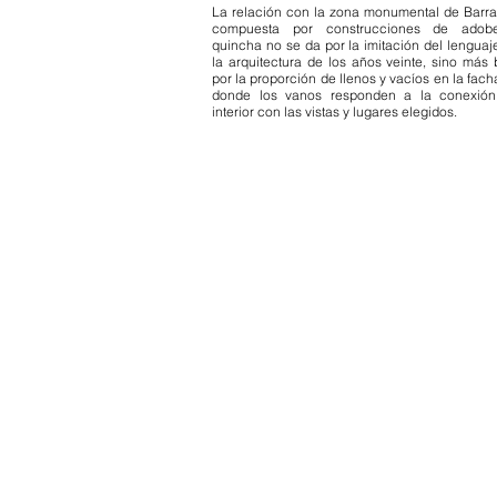
La relación con la zona monumental de Barr
compuesta por construcciones de adob
quincha no se da por la imitación del lenguaj
la arquitectura de los años veinte, sino más 
por la proporción de llenos y vacíos en la fach
donde los vanos responden a la conexió
interior con las vistas y lugares elegidos.