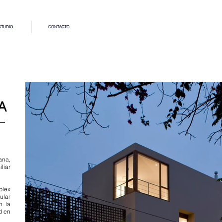
STUDIO
CONTACTO
A
ana,
liar
plex
ular
n la
d en