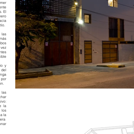
imer
ente
. El
mero
acia
tio.
 las
 más
mbos
vez
ntes
ible
io y
 del
onga
 por
ón.
 las
char
ivo:
e la
 los
a la
nera
onar