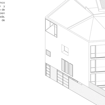
anco
e y
e de
bien
ada,
n de