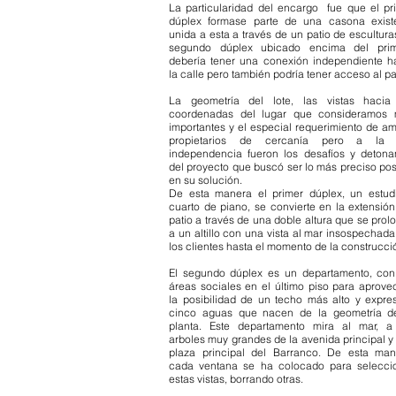
La particularidad del encargo fue que el pr
dúplex formase parte de una casona exist
unida a esta a través de un patio de esculturas
segundo dúplex ubicado encima del pri
debería tener una conexión independiente h
la calle pero también podría tener acceso al pa
La geometría del lote, las vistas hacia
coordenadas del lugar que consideramos
importantes y el especial requerimiento de a
propietarios de cercanía pero a la 
independencia fueron los desafíos y detona
del proyecto que buscó ser lo más preciso pos
en su solución.
De esta manera el primer dúplex, un estud
cuarto de piano, se convierte en la extensión
patio a través de una doble altura que se prol
a un altillo con una vista al mar insospechada
los clientes hasta el momento de la construcci
El segundo dúplex es un departamento, con
áreas sociales en el último piso para aprove
la posibilidad de un techo más alto y expres
cinco aguas que nacen de la geometría d
planta. Este departamento mira al mar, a
arboles muy grandes de la avenida principal y 
plaza principal del Barranco. De esta ma
cada ventana se ha colocado para selecci
estas vistas, borrando otras.