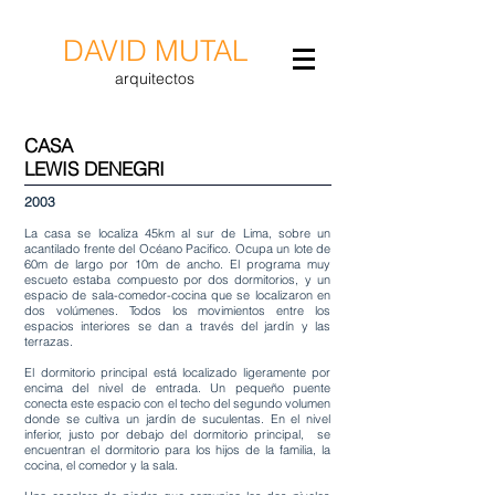
DAVID MUTAL
arquitectos
CASA
LEWIS DENEGRI
2003
La casa se localiza 45km al sur de Lima, sobre un
acantilado frente del Océano Pacifico. Ocupa un lote de
60m de largo por 10m de ancho. El programa muy
escueto estaba compuesto por dos dormitorios, y un
espacio de sala-comedor-cocina que se localizaron en
dos volúmenes. Todos los movimientos entre los
espacios interiores se dan a través del jardín y las
terrazas.
El dormitorio principal está localizado ligeramente por
encima del nivel de entrada. Un pequeño puente
conecta este espacio con el techo del segundo volumen
donde se cultiva un jardín de suculentas. En el nivel
inferior, justo por debajo del dormitorio principal, se
encuentran el dormitorio para los hijos de la familia, la
cocina, el comedor y la sala.