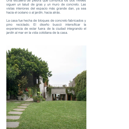
Una escalera de piedra que comunica los dos niveles
siguen un talud de gras y un muro de concreto. Las
vistas interiores del espacio más grande dan, ya sea
hacia el océano o al jardín, hacia atrás.
La casa fue hecha de bloques de concreto fabricados y
pino reciclado. El diseño buscó intensificar la
experiencia de estar fuera de la ciudad integrando el
jardín al mar en la vida cotidiana de la casa.