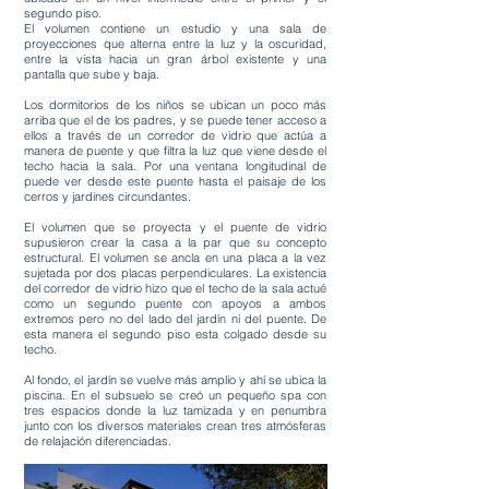
segundo piso.
El volumen contiene un estudio y una sala de
proyecciones que alterna entre la luz y la oscuridad,
entre la vista hacia un gran árbol existente y una
pantalla que sube y baja.
Los dormitorios de los niños se ubican un poco más
arriba que el de los padres, y se puede tener acceso a
ellos a través de un corredor de vidrio que actúa a
manera de puente y que filtra la luz que viene desde el
techo hacia la sala. Por una ventana longitudinal de
puede ver desde este puente hasta el paisaje de los
cerros y jardines circundantes.
El volumen que se proyecta y el puente de vidrio
supusieron crear la casa a la par que su concepto
estructural. El volumen se ancla en una placa a la vez
sujetada por dos placas perpendiculares. La existencia
del corredor de vidrio hizo que el techo de la sala actué
como un segundo puente con apoyos a ambos
extremos pero no del lado del jardín ni del puente. De
esta manera el segundo piso esta colgado desde su
techo.
Al fondo, el jardín se vuelve más amplio y ahí se ubica la
piscina. En el subsuelo se creó un pequeño spa con
tres espacios donde la luz tamizada y en penumbra
junto con los diversos materiales crean tres atmósferas
de relajación diferenciadas.