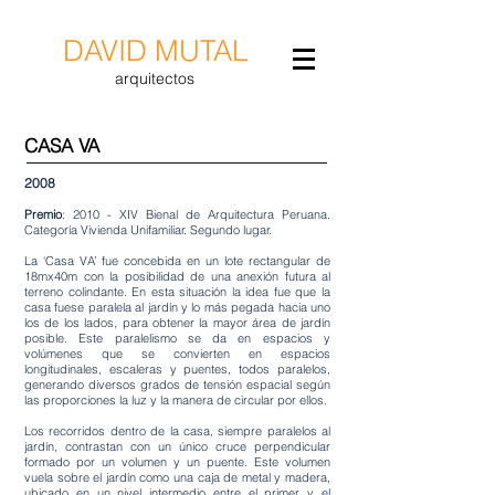
DAVID MUTAL
arquitectos
CASA VA
2008
Premio
: 2010 - XIV Bienal de Arquitectura Peruana.
Categoría Vivienda Unifamiliar. Segundo lugar.
La ‘Casa VA’ fue concebida en un lote rectangular de
18mx40m con la posibilidad de una anexión futura al
terreno colindante. En esta situación la idea fue que la
casa fuese paralela al jardín y lo más pegada hacia uno
los de los lados, para obtener la mayor área de jardín
posible. Este paralelismo se da en espacios y
volúmenes que se convierten en espacios
longitudinales, escaleras y puentes, todos paralelos,
generando diversos grados de tensión espacial según
las proporciones la luz y la manera de circular por ellos.
Los recorridos dentro de la casa, siempre paralelos al
jardín, contrastan con un único cruce perpendicular
formado por un volumen y un puente. Este volumen
vuela sobre el jardín como una caja de metal y madera,
ubicado en un nivel intermedio entre el primer y el